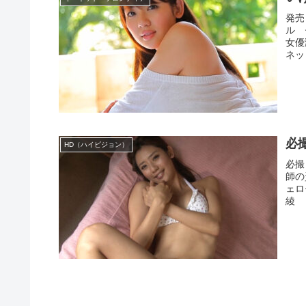
発売
ル 
女優
ネッ
必
HD（ハイビジョン）
必撮
師の
ェロ
綾