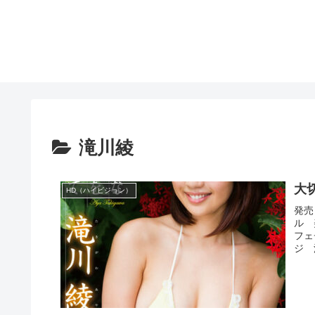
滝川綾
大
HD（ハイビジョン）
発売
ル 
フェ
ジ 