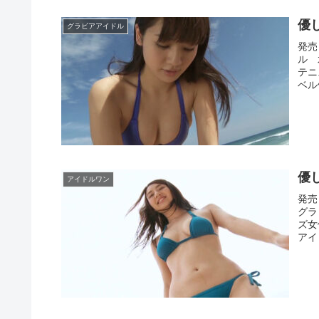
優
グラビアアイドル
発売
ル 
テニ
ベル
優
アイドルワン
発売
グラ
ズ女
アイ