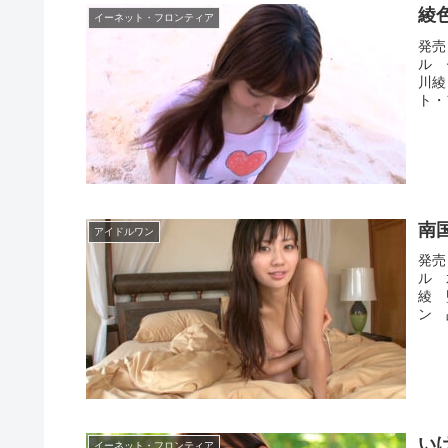
綾
イーネット・フロンティア
発売
ル 
川綾
ト・
南
アイドルワン
発売
ル 
綾 
ン 
い
イーネット・フロンティア